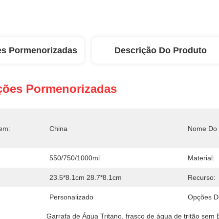
es Pormenorizadas
Descrição Do Produto
ções Pormenorizadas
em:
China
Nome Do 
550/750/1000ml
Material:
23.5*8.1cm 28.7*8.1cm
Recurso:
Personalizado
Opções D
Garrafa de Água Tritano
, 
frasco de água de tritão sem