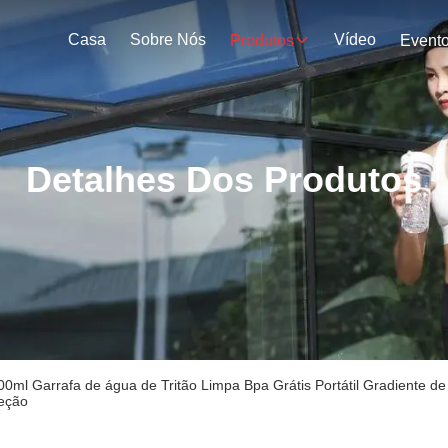
Casa
Sobre Nós
Vídeo
Produtos
Event
Detalhes Dos Produtos
0ml Garrafa de água de Tritão Limpa Bpa Grátis Portátil Gradiente de
leção