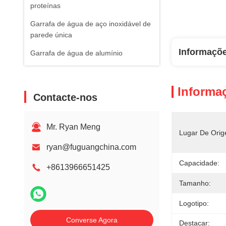
proteínas
Garrafa de água de aço inoxidável de
parede única
Informaçõ
Garrafa de água de alumínio
Informa
Contacte-nos
Mr. Ryan Meng
Lugar De Orig
ryan@fuguangchina.com
Capacidade:
+8613966651425
Tamanho:
Logotipo:
Converse Agora
Destacar: