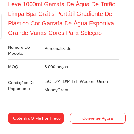
Leve 1000ml Garrafa De Água De Tritão
Limpa Bpa Grátis Portátil Gradiente De
Plástico Cor Garrafa De Água Esportiva
Grande Várias Cores Para Seleção
Número Do
Personalizado
Modelo:
MOQ:
3 000 peças
L/C, D/A, D/P, T/T, Western Union,
Condições De
Pagamento:
MoneyGram
Obtenha O Melhor Preço
Converse Agora