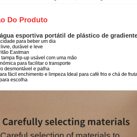
ão Do Produto
água esportiva portátil de plástico de gradient
cidade para beber um dia
livre, durável e leve
Tritão Eastman
r, tampa flip-up usável com uma mão
ómica para facilitar o transporte
tro desmontável e palha
ara fácil enchimento e limpeza Ideal para café frio e chá de frut
 para escolha