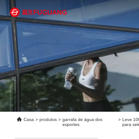
Casa
>
produtos
>
garrafa de água dos
>
Leve 100
esportes
para se