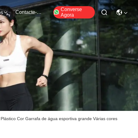
Converse
Contacte-Nos
os
Agora
 Plástico Cor Garrafa de água esportiva grande Várias cores