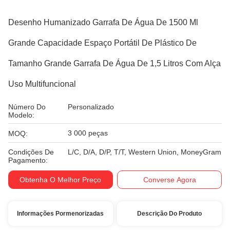
Desenho Humanizado Garrafa De Água De 1500 Ml
Grande Capacidade Espaço Portátil De Plástico De
Tamanho Grande Garrafa De Água De 1,5 Litros Com Alça
Uso Multifuncional
Número Do
Personalizado
Modelo:
3 000 peças
MOQ:
Condições De
L/C, D/A, D/P, T/T, Western Union, MoneyGram
Pagamento:
Obtenha O Melhor Preço
Converse Agora
Informações Pormenorizadas
Descrição Do Produto