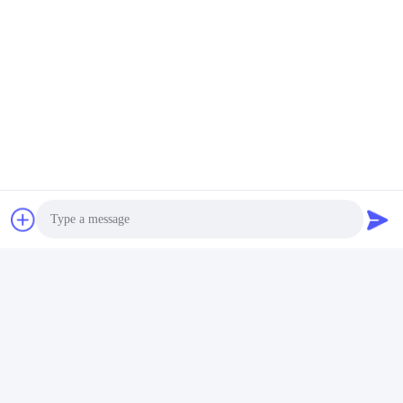
Photo
Video Call
Audio Call