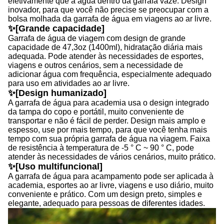
efetivamente que a água dentro da garrafa vaze. Design
inovador, para que você não precise se preocupar com a
bolsa molhada da garrafa de água em viagens ao ar livre.
✨[Grande capacidade]
Garrafa de água de viagem com design de grande
capacidade de 47,3oz (1400ml), hidratação diária mais
adequada. Pode atender às necessidades de esportes,
viagens e outros cenários, sem a necessidade de
adicionar água com frequência, especialmente adequado
para uso em atividades ao ar livre.
✨[Design humanizado]
A garrafa de água para academia usa o design integrado
da tampa do copo e portátil, muito conveniente de
transportar e não é fácil de perder. Design mais amplo e
espesso, use por mais tempo, para que você tenha mais
tempo com sua própria garrafa de água na viagem. Faixa
de resistência à temperatura de -5 ° C ~ 90 ° C, pode
atender às necessidades de vários cenários, muito prático.
✨[Uso multifuncional]
A garrafa de água para acampamento pode ser aplicada à
academia, esportes ao ar livre, viagens e uso diário, muito
conveniente e prático. Com um design preto, simples e
elegante, adequado para pessoas de diferentes idades.