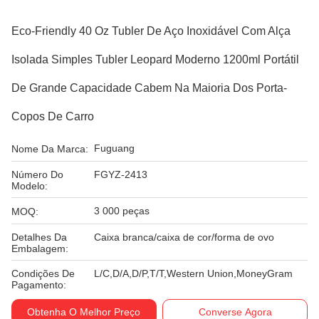
Eco-Friendly 40 Oz Tubler De Aço Inoxidável Com Alça
Isolada Simples Tubler Leopard Moderno 1200ml Portátil
De Grande Capacidade Cabem Na Maioria Dos Porta-
Copos De Carro
Fuguang
Nome Da Marca:
Número Do
FGYZ-2413
Modelo:
3 000 peças
MOQ:
Detalhes Da
Caixa branca/caixa de cor/forma de ovo
Embalagem:
Condições De
L/C,D/A,D/P,T/T,Western Union,MoneyGram
Pagamento:
Obtenha O Melhor Preço
Converse Agora