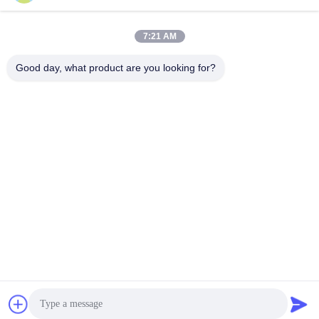
Contato rápido
7:21 AM
Endereço
Good day, what product are you looking for?
- Não, não.53, SCIENCE AVENUE, HIGH-TECH DISTRICT,
230008, Hefei, ANHUI, CHINA
Telefone
86--13966651425
E-mail
ryan@fuguangchina.com
Política de privacidade
|
Mapa do Site
| Boa qualidade de China
garrafa de água de aço inoxidável Fornecedor. © de Copyright
2024-2026 Anhui Fuguang Import and Export Trading Co., Ltd. .
Todos os direitos reservados.