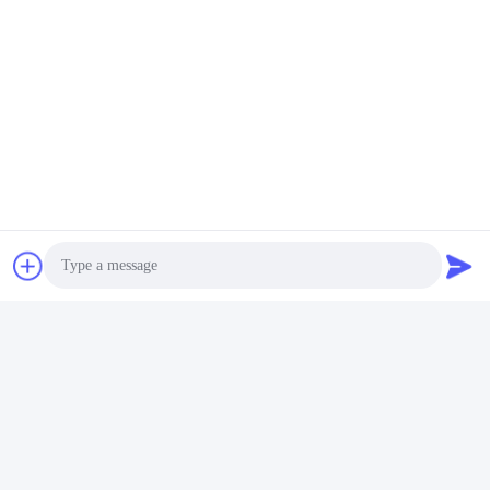
Photo
Video Call
Audio Call