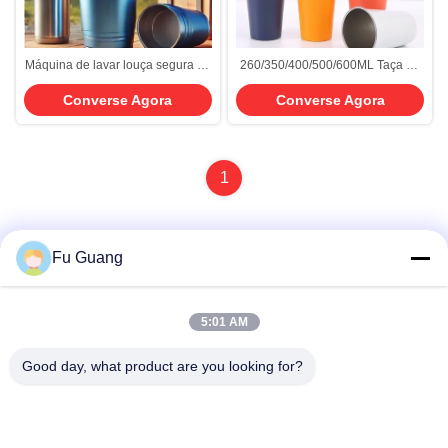
Máquina de lavar louça segura 16
260/350/400/500/600ML Taça de
oz de alumínio azul metálico
Acero Inoxidável para
Converse Agora
Converse Agora
Copo de acampamento leve Copo
Acampamento ao Ar Livre Parede
de alumínio durável isolado Copo
Única Impressão Personalizada
de alumínio reutilizável Para uso
Taça de Cerveja de Aço
externo leve
Inoxidável
1
Fu Guang
Contato rápido
5:01 AM
Endereço
Good day, what product are you looking for?
- Não, não.53, SCIENCE AVENUE, HIGH-TECH DISTRICT,
230008, Hefei, ANHUI, CHINA
Telefone