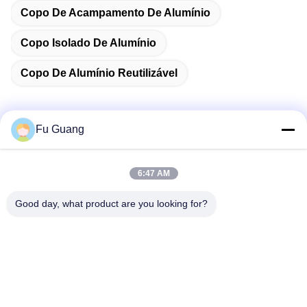
Copo De Acampamento De Alumínio
Copo Isolado De Alumínio
Copo De Alumínio Reutilizável
Fu Guang
Contato rápido
6:47 AM
Endereço
Good day, what product are you looking for?
- Não, não.53, SCIENCE AVENUE, HIGH-TECH DISTRICT,
230008, Hefei, ANHUI, CHINA
Telefone
86--13966651425
E-mail