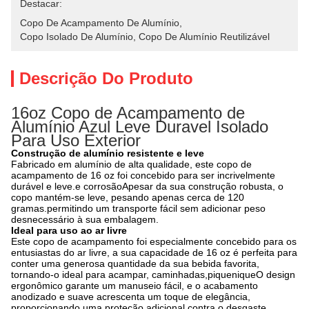
Destacar:
Copo De Acampamento De Alumínio
, 
Copo Isolado De Alumínio
, 
Copo De Alumínio Reutilizável
Descrição Do Produto
16oz Copo de Acampamento de
Alumínio Azul Leve Duravel Isolado
Para Uso Exterior
Construção de alumínio resistente e leve
Fabricado em alumínio de alta qualidade, este copo de
acampamento de 16 oz foi concebido para ser incrivelmente
durável e leve.e corrosãoApesar da sua construção robusta, o
copo mantém-se leve, pesando apenas cerca de 120
gramas.permitindo um transporte fácil sem adicionar peso
desnecessário à sua embalagem.
Ideal para uso ao ar livre
Este copo de acampamento foi especialmente concebido para os
entusiastas do ar livre, a sua capacidade de 16 oz é perfeita para
conter uma generosa quantidade da sua bebida favorita,
tornando-o ideal para acampar, caminhadas,piqueniqueO design
ergonômico garante um manuseio fácil, e o acabamento
anodizado e suave acrescenta um toque de elegância,
proporcionando uma proteção adicional contra o desgaste.